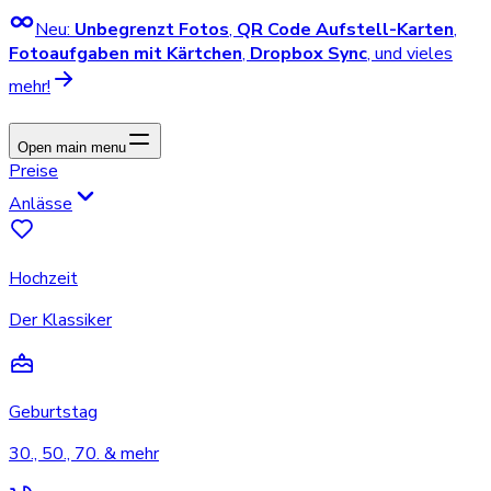
Neu:
Unbegrenzt Fotos
,
QR Code Aufstell-Karten
,
Fotoaufgaben mit Kärtchen
,
Dropbox Sync
, und vieles
mehr!
Open main menu
Preise
Anlässe
Hochzeit
Der Klassiker
Geburtstag
30., 50., 70. & mehr