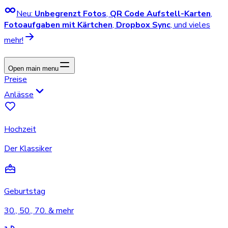
Neu:
Unbegrenzt Fotos
,
QR Code Aufstell-Karten
,
Fotoaufgaben mit Kärtchen
,
Dropbox Sync
, und vieles
mehr!
Open main menu
Preise
Anlässe
Hochzeit
Der Klassiker
Geburtstag
30., 50., 70. & mehr