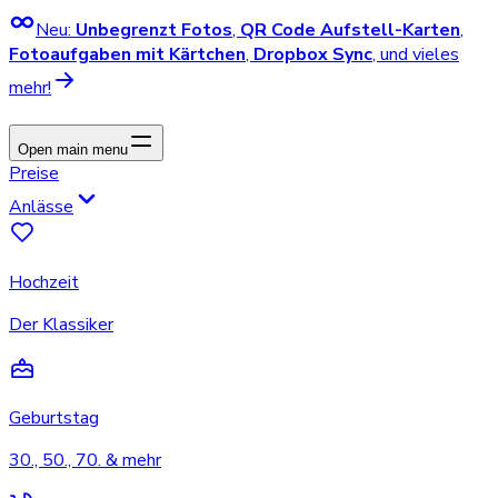
Neu:
Unbegrenzt Fotos
,
QR Code Aufstell-Karten
,
Fotoaufgaben mit Kärtchen
,
Dropbox Sync
, und vieles
mehr!
Open main menu
Preise
Anlässe
Hochzeit
Der Klassiker
Geburtstag
30., 50., 70. & mehr