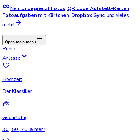
Neu:
Unbegrenzt Fotos
,
QR Code Aufstell-Karten
,
Fotoaufgaben mit Kärtchen
,
Dropbox Sync
, und vieles
mehr!
Open main menu
Preise
Anlässe
Hochzeit
Der Klassiker
Geburtstag
30., 50., 70. & mehr